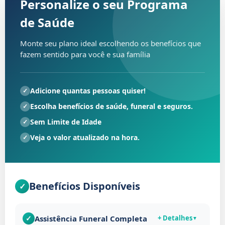
Personalize o seu Programa
DIFERENCIAL: Repatriamento
Todo o território nacional.
de Saúde
internacional (Exterior) limitado a
US$20.000
Monte seu plano ideal escolhendo os benefícios que
Transporte do responsável, mediante
fazem sentido para você e sua família
necessidade, para liberação do corpo,
podendo incluir o fornecimento de
passagens em linhas regulares de transporte
terrestre ou aéreo, em classe econômica, ou
Adicione quantas pessoas quiser!
✓
serviço de táxi ou similar devidamente
regulamentado.
Escolha benefícios de saúde, funeral e seguros.
✓
Cerimônia:
Sem Limite de Idade
✓
Locação de capela/velório (para a realização
Veja o valor atualizado na hora.
✓
da cerimônia)
Kit lanche (Quando Aplicável)
Como funciona:
Benefícios Disponíveis
Atendimento 24H por dia por telefone.
Limite:
Sem Carência - Uso Imediato após a adesão.
Assistência Funeral Completa
✓
+ Detalhes
▼