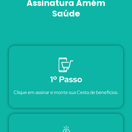
Assinatura Amém
Neurologia
Saúde
Cardiologia
Limite:
Uso ilimitado durante a vigência.
Abrangência:
Todo o território nacional.
1º Passo
Clique em assinar e monte sua Cesta de benefícios.