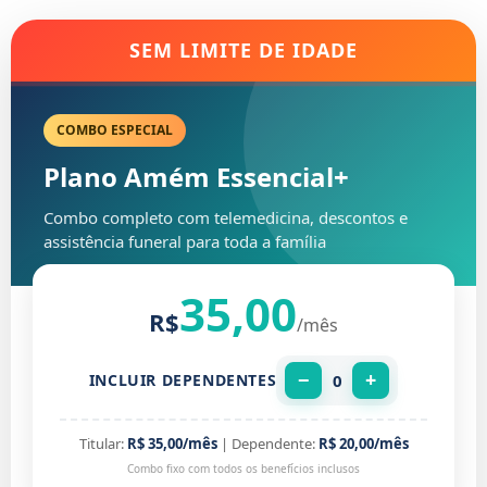
SEM LIMITE DE IDADE
COMBO ESPECIAL
Plano Amém Essencial+
Combo completo com telemedicina, descontos e
assistência funeral para toda a família
35,00
R$
/mês
−
+
0
INCLUIR DEPENDENTES
Titular:
R$ 35,00/mês
| Dependente:
R$ 20,00/mês
Combo fixo com todos os benefícios inclusos